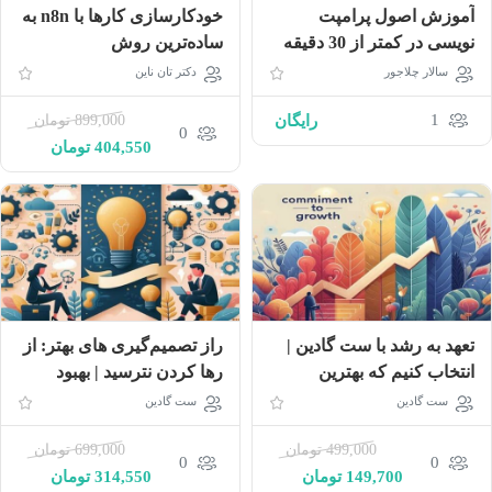
آموزش اصول پرامپت
خودکارسازی کارها با n8n به
نویسی در کمتر از 30 دقیقه
ساده‌ترین روش
سالار چلاجور
دکتر تان ناین
1
رایگان
899,000
تومان
0
404,550
تومان
تعهد به رشد با ست گادین |
راز تصمیم‌گیری‌ های بهتر: از
انتخاب کنیم که بهترین
رها کردن نترسید | بهبود
کارمان را انجام دهیم
تصمیمات روزانه با ست
ست گادین
ست گادین
گادین
499,000
تومان
699,000
تومان
0
0
149,700
تومان
314,550
تومان