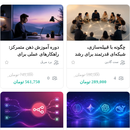
چگونه با قبیله‌سازی،
دوره آموزش ذهن متمرکز:
شبکه‌ای قدرتمند برای رشد
راهکارهای عملی برای
کسب‌وکار و زندگی بسازیم؟
افزایش بهره‌وری (دوبله
ست گادین
برد مریل
(دوبله فارسی)
اختصاصی)
590,000
تومان
749,000
تومان
0
4
289,000
تومان
561,750
تومان