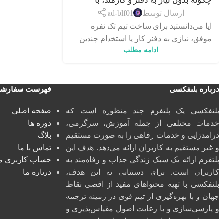
چگونه بدون نیاز به دفتر و کارمند، با
ابزارهای خودکار، یک «تیم تک‌نفره»
ارسال توسط
ad-blf01
قدرتمند بسازیم؟
آیا می‌دانستید برای ساخت تیم تک نفره
موفق، نیازی به دفتر کار یا استخدام چندین
ادامه مطلب
کارمند ندارید؟ در دنیای دیجیتال ...
درباره بلنفکسی
فهرست سفارش
بلنفکسی یک پلتفرم چند منظوره است که
صفحه اصلی
خدمات مختلفی از جمله آموزش، سرگرمی،
دوره ها
درآمدزایی و خدمات رفاهی را به صورت مستقیم
بلاگ
و غیر مستقیم به کاربران ارائه می‌دهد. هدف این
تماس با ما
پلتفرم ارائه یک سبک زندگی جذاب و رفاه‌مند به
حساب کاربری م
کاربران است. برای دستیابی به این هدف،
درباره ما
بلنفکسی با تهیه محتواهای مفید از اقصی نقاط
جهان و با بهره‌گیری از تیم قوی در زمینه ترجمه
و پارسی‌سازی و با رعایت اصول مقیاس‌پذیری و