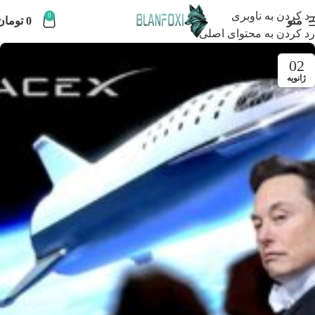
رد کردن به ناوبری
0
منو
0
تومان
رد کردن به محتوای اصلی
02
ژانویه