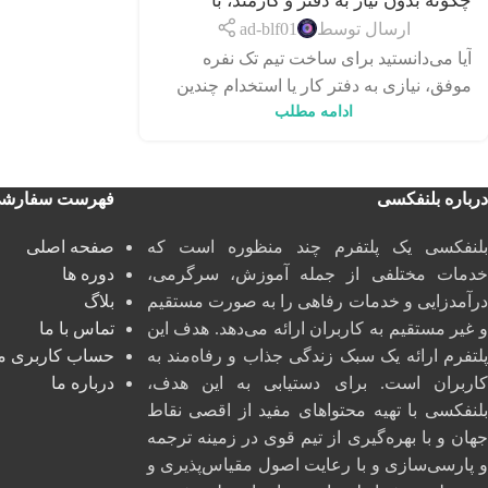
چگونه بدون نیاز به دفتر و کارمند، با
ابزارهای خودکار، یک «تیم تک‌نفره»
ارسال توسط
ad-blf01
قدرتمند بسازیم؟
آیا می‌دانستید برای ساخت تیم تک نفره
موفق، نیازی به دفتر کار یا استخدام چندین
ادامه مطلب
کارمند ندارید؟ در دنیای دیجیتال ...
درباره بلنفکسی
فهرست سفارش
بلنفکسی یک پلتفرم چند منظوره است که
صفحه اصلی
خدمات مختلفی از جمله آموزش، سرگرمی،
دوره ها
درآمدزایی و خدمات رفاهی را به صورت مستقیم
بلاگ
و غیر مستقیم به کاربران ارائه می‌دهد. هدف این
تماس با ما
پلتفرم ارائه یک سبک زندگی جذاب و رفاه‌مند به
حساب کاربری م
کاربران است. برای دستیابی به این هدف،
درباره ما
بلنفکسی با تهیه محتواهای مفید از اقصی نقاط
جهان و با بهره‌گیری از تیم قوی در زمینه ترجمه
و پارسی‌سازی و با رعایت اصول مقیاس‌پذیری و