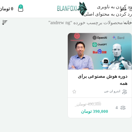
رد کردن به ناوبری
0
منو
0
تومان
رد کردن به محتوای اصلی
خانه
محصولات برچسب خورده “andrew ng”
دوره هوش مصنوعی برای
همه
اندرو ان جی
490,000
تومان
4
390,000
تومان