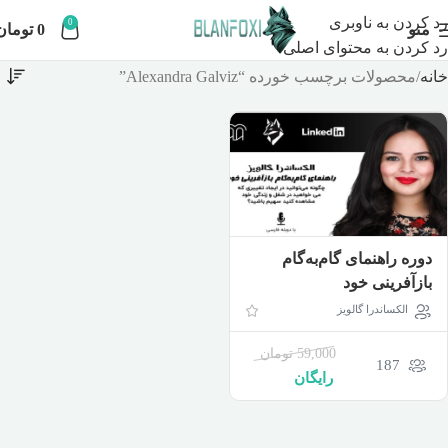
رد کردن به ناوبری
0
منو
0
تومان
رد کردن به محتوای اصلی
خانه
محصولات برچسب خورده “Alexandra Galviz”
دوره راهنمای گام‌به‌گام
بازآفرینی خود
الکساندرا گالویز
59,000
تومان
187
رایگان