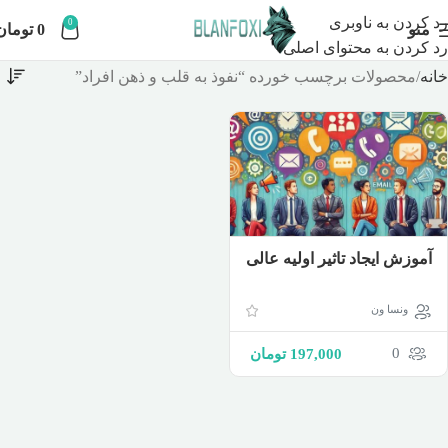
رد کردن به ناوبری
0
منو
0
تومان
رد کردن به محتوای اصلی
خانه
محصولات برچسب خورده “نفوذ به قلب و ذهن افراد”
آموزش ایجاد تاثیر اولیه عالی
ونسا ون
0
197,000
تومان