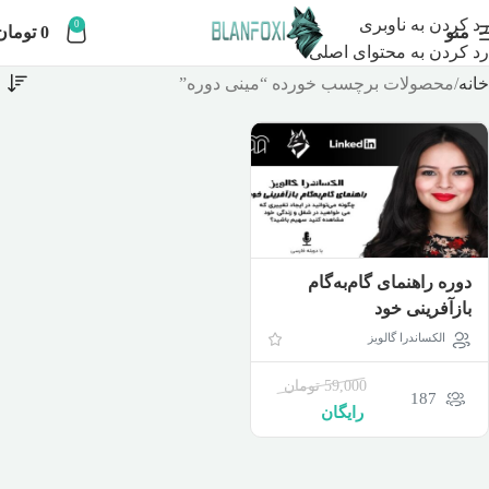
رد کردن به ناوبری
0
منو
0
تومان
رد کردن به محتوای اصلی
خانه
محصولات برچسب خورده “مینی دوره”
دوره راهنمای گام‌به‌گام
بازآفرینی خود
الکساندرا گالویز
59,000
تومان
187
رایگان