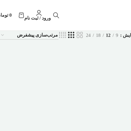
0
توما
ورود / ثبت نام
ایش
9
12
18
24