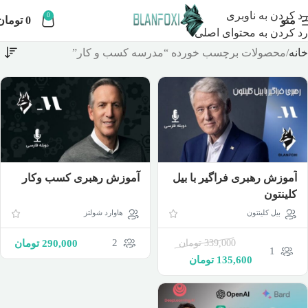
رد کردن به ناوبری
0
منو
0
تومان
رد کردن به محتوای اصلی
خانه
محصولات برچسب خورده “مدرسه کسب و کار”
آموزش رهبری فراگیر با بیل
آموزش رهبری کسب وکار
کلینتون
بیل کلینتون
هاوارد شولتز
2
339,000
تومان
290,000
تومان
1
135,600
تومان