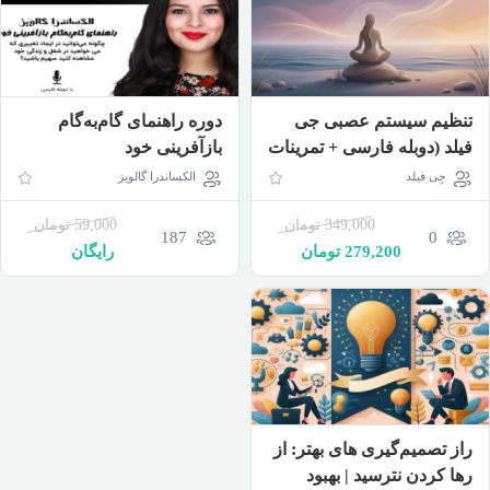
تنظیم سیستم عصبی جی
دوره راهنمای گام‌به‌گام
فیلد (دوبله فارسی + تمرینات
بازآفرینی خود
عملی)
جِی فیلد
الکساندرا گالویز
349,000
تومان
59,000
تومان
187
0
279,200
تومان
رایگان
راز تصمیم‌گیری‌ های بهتر: از
رها کردن نترسید | بهبود