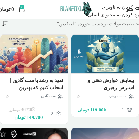
رد کردن به ناوبری
0
منو
0
تومان
رد کردن به محتوای اصلی
خانه
محصولات برچسب خورده “لینکدین”
پیمایش عوارض ذهنی و
تعهد به رشد با ست گادین |
استرس رهبری
انتخاب کنیم که بهترین
کارمان را انجام دهیم
ملیسا دومان
ست گادین
1
119,000
تومان
499,000
تومان
0
149,700
تومان