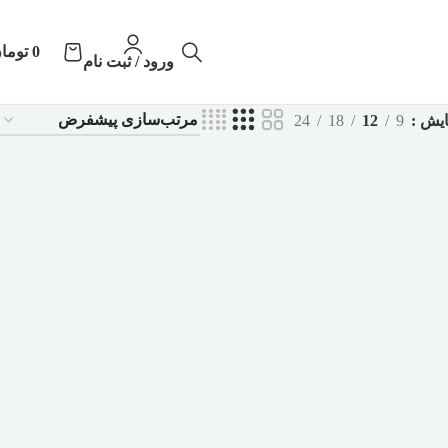
0
توما
ورود / ثبت نام
ایش
9
12
18
24