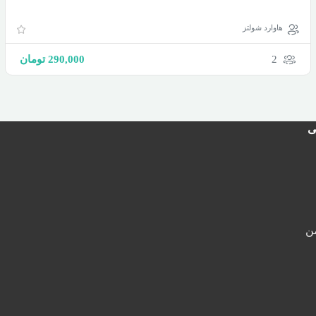
هاوارد شولتز
2
290,000
تومان
ی
ن