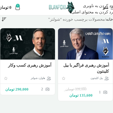
رد کردن به ناوبری
0
منو
0
تومان
رد کردن به محتوای اصلی
خانه
محصولات برچسب خورده “شولتز”
آموزش رهبری فراگیر با بیل
آموزش رهبری کسب وکار
کلینتون
بیل کلینتون
هاوارد شولتز
2
339,000
تومان
290,000
تومان
1
135,600
تومان