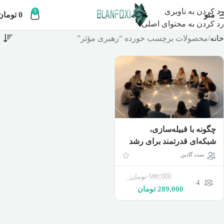
رد کردن به ناوبری
0
منو
0
تومان
رد کردن به محتوای اصلی
خانه
محصولات برچسب خورده “رهبری مؤثر”
چگونه با قبیله‌سازی،
شبکه‌ای قدرتمند برای رشد
کسب‌وکار و زندگی بسازیم؟
ست گادین
(دوبله فارسی)
590,000
تومان
4
289,000
تومان