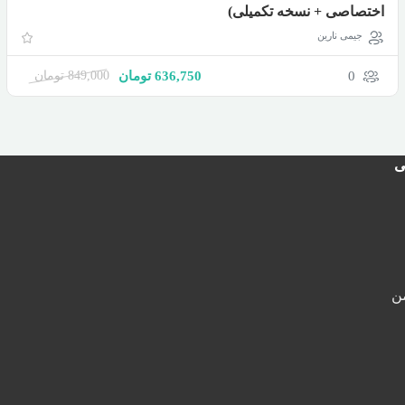
اختصاصی + نسخه تکمیلی)
جیمی نارین
0
636,750
تومان
849,000
تومان
ی
ن