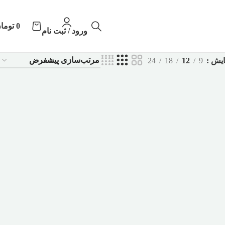
0
توما
ورود / ثبت نام
ایش
9
12
18
24