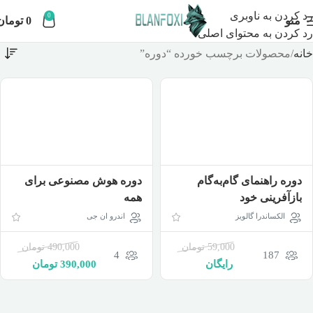
رد کردن به ناوبری
0
منو
0
تومان
رد کردن به محتوای اصلی
خانه
محصولات برچسب خورده “دوره”
دوره راهنمای گام‌به‌گام
دوره هوش مصنوعی برای
بازآفرینی خود
همه
الکساندرا گالویز
اندرو ان جی
59,000
تومان
490,000
تومان
4
187
رایگان
390,000
تومان