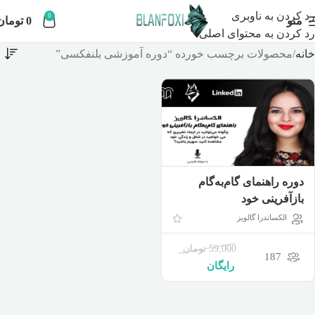
رد کردن به ناوبری
0
منو
0
تومان
رد کردن به محتوای اصلی
خانه
محصولات برچسب خورده “دوره آموزشی بلنفکسی”
دوره راهنمای گام‌به‌گام
بازآفرینی خود
الکساندرا گالویز
59,000
تومان
187
رایگان