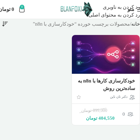
رد کردن به ناوبری
0
منو
0
تومان
رد کردن به محتوای اصلی
خانه
محصولات برچسب خورده “خودکارسازی با n8n”
خودکارسازی کارها با n8n به
ساده‌ترین روش
دکتر تان ناین
899,000
تومان
0
404,550
تومان