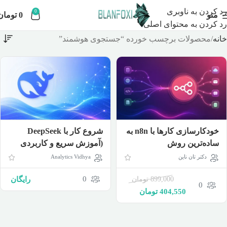
رد کردن به ناوبری
0
منو
0
تومان
رد کردن به محتوای اصلی
خانه
محصولات برچسب خورده “جستجوی هوشمند”
خودکارسازی کارها با n8n به
شروع کار با DeepSeek
ساده‌ترین روش
(آموزش سریع و کاربردی
دیپ سیک)
دکتر تان ناین
Analytics Vidhya
0
899,000
تومان
رایگان
0
404,550
تومان