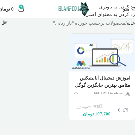
رد کردن به ناوبری
0
منو
0
تومان
رد کردن به محتوای اصلی
خانه
محصولات برچسب خورده “بازاریابی”
آموزش دیجیتال آنالیتیکس
متامو، بهترین جایگزین گوگل
آنالیتکس
MATOMO Academy
249,000
تومان
0
107,700
تومان