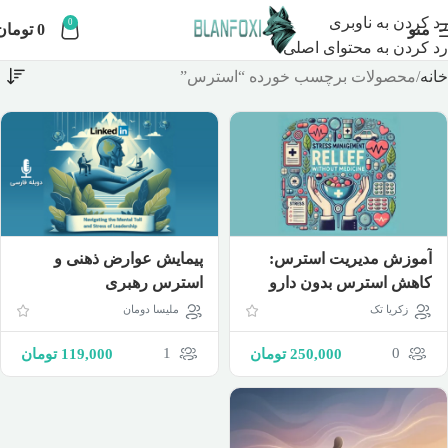
رد کردن به ناوبری
0
منو
0
تومان
رد کردن به محتوای اصلی
خانه
محصولات برچسب خورده “استرس”
آموزش مدیریت استرس:
پیمایش عوارض ذهنی و
کاهش استرس بدون دارو
استرس رهبری
زکریا تک
ملیسا دومان
1
0
250,000
تومان
119,000
تومان