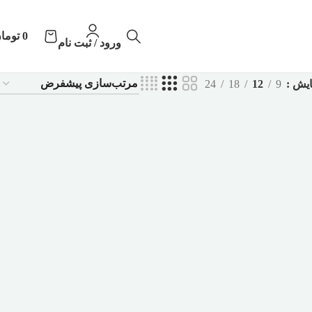
0
توما
ورود / ثبت نام
ایش
9
12
18
24