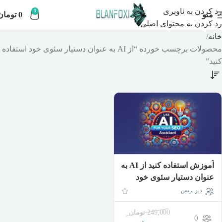
رد کردن به ناوبری
0
منو
0
تومان
رد کردن به محتوای اصلی
خانه
محصولات برچسب خورده “از AI به عنوان دستیار سئوی خود استفاده
کنید”
آموزش استفاده کنید از AI به
عنوان دستیار سئوی خود
دِیو بریس
249,000
تومان
0