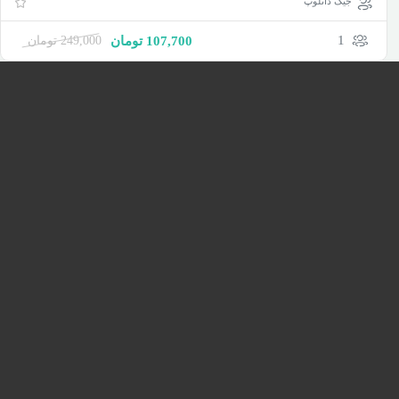
جیک دانلوپ
1
107,700
تومان
249,000
تومان