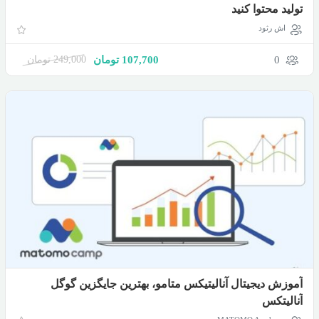
تولید محتوا کنید
اش رثود
0
107,700
تومان
249,000
تومان
آموزش دیجیتال آنالیتیکس متامو، بهترین جایگزین گوگل
آنالیتکس