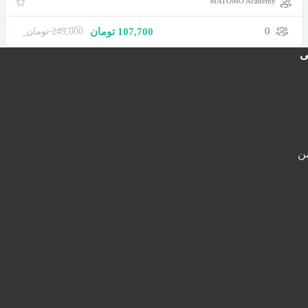
MATOMO Academy
0
107,700
تومان
249,000
تومان
ی
ن