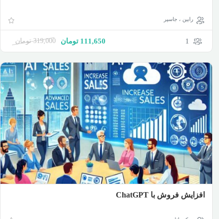
رابین ، جاسپر
1
111,650
تومان
319,000
تومان
افزایش فروش با ChatGPT