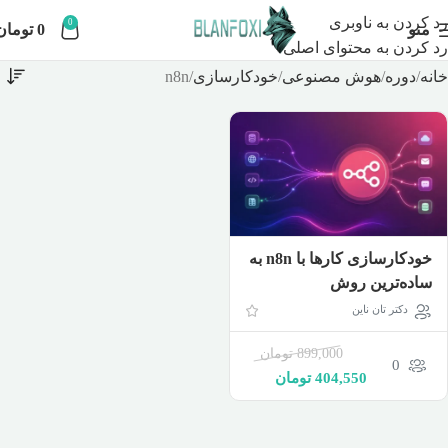
رد کردن به ناوبری
0
منو
0
تومان
رد کردن به محتوای اصلی
خانه
دوره
هوش مصنوعی
خودکارسازی
n8n
خودکارسازی کارها با n8n به
ساده‌ترین روش
دکتر تان ناین
899,000
تومان
0
404,550
تومان