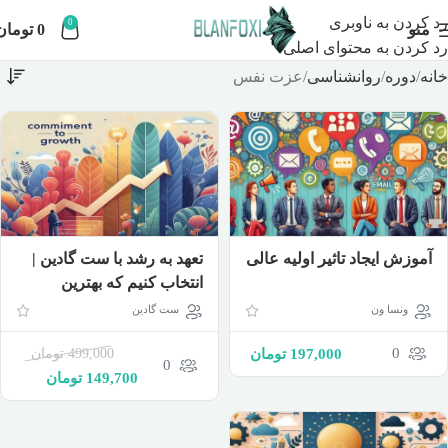
رد کردن به ناوبری
0
منو
0
تومان
رد کردن به محتوای اصلی
خانه
دوره
روانشناسی
عزت نفس
تعهد به رشد با ست گادین |
آموزش ایجاد تاثیر اولیه عالی
انتخاب کنیم که بهترین
کارمان را انجام دهیم
ست گادین
ونسا ون
0
499,000
تومان
197,000
تومان
0
149,700
تومان