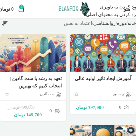
رد کردن به ناوبری
0
منو
0
تومان
رد کردن به محتوای اصلی
خانه
دوره
روانشناسی
اعتماد به نفس
تعهد به رشد با ست گادین |
آموزش ایجاد تاثیر اولیه عالی
انتخاب کنیم که بهترین
کارمان را انجام دهیم
ست گادین
ونسا ون
0
499,000
تومان
197,000
تومان
0
149,700
تومان