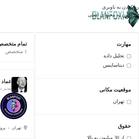
رد کردن به ناوبری
رد کردن به محتوای اصلی
تمام متخصص‌
مهارت
1 متخصص
تحلیل داده
دیتاساینس
عماد 
مدیر د
موقعیت مکانی
تهران
حقوق
تهران
پروژ
از 30 میلیون به بالا